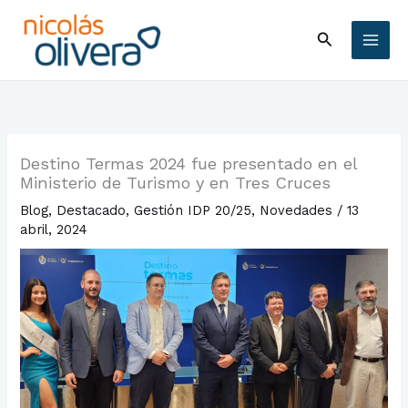
Ir
A
al
Buscar
r
contenido
c
h
i
v
Destino Termas 2024 fue presentado en el
o
Ministerio de Turismo y en Tres Cruces
s
Blog
,
Destacado
,
Gestión IDP 20/25
,
Novedades
/
13
abril, 2024